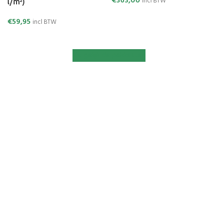
€
363,00
incl BTW
l/m²)
€
59,95
incl BTW
Vergelijk de pakketten