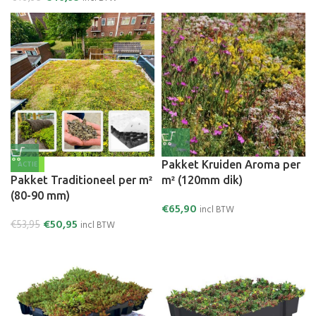
Pakket Kruiden Aroma per
ACTIE
Pakket Traditioneel per m²
m² (120mm dik)
(80-90 mm)
€
65,90
incl BTW
€
50,95
€
53,95
incl BTW