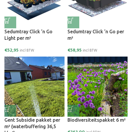
Sedumtray Click ’n Go
Sedumtray Click ’n Go per
Light per m²
m²
€
52,95
€
58,95
incl BTW
incl BTW
Gent Subsidie pakket per
Biodiversiteitspakket 6 m²
m² (waterbuffering 36,5