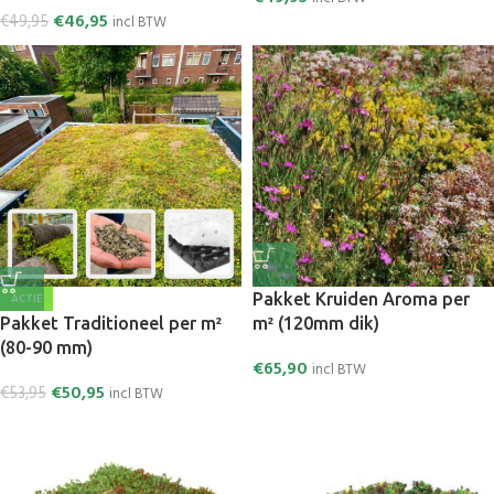
€
46,95
€
49,95
incl BTW
Pakket Kruiden Aroma per
ACTIE
Pakket Traditioneel per m²
m² (120mm dik)
(80-90 mm)
€
65,90
incl BTW
€
50,95
€
53,95
incl BTW