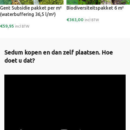
Gent Subsidie pakket per m²
Biodiversiteitspakket 6 m²
(waterbuffering 36,5 l/m²)
€
363,00
incl BTW
€
59,95
incl BTW
Sedum kopen en dan zelf plaatsen. Hoe
doet u dat?