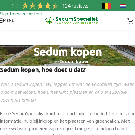
9.1
124 reviews
Skip to navigation
Skip to main content
MENU
Sedum kopen
Home
/
Sedum kopen
Sedum kopen, hoe doet u dat?
Wilt u sedum kopen? Wij leggen uit wat de voordelen zijn, waar
u op moet letten, hoe u het kunt plaatsen en of u er subsidie
voor kunt krijgen.
Bij dé SedumSpecialist kunt u als particulier of bedrijf terecht voor
informatie, hulp bij inkoop en het plaatsen van groendaken. Met
onze website proberen wij u zo goed mogelijk te helpen bij het