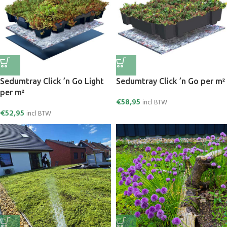
Sedumtray Click ’n Go Light
Sedumtray Click ’n Go per m²
per m²
€
58,95
incl BTW
€
52,95
incl BTW