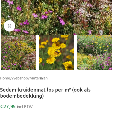
Vergroten
Home
/
Webshop
/
Materialen
Sedum-kruidenmat los per m² (ook als
bodembedekking)
€
27,95
incl BTW